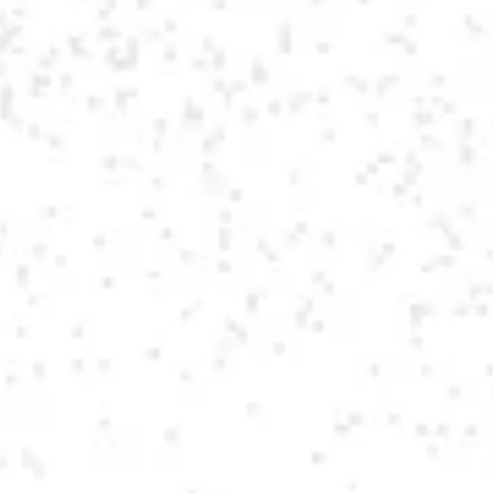
Microbrasserie
Le Lion Bleu
418 769-0795
Général
contact@microlionbleu.com
Événements