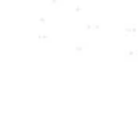
booking@microlionbleu.com
Distributeurs
vente@microlionbleu.com